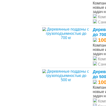
Компан
новые 
задач н
Ком
Санк
Дерев
до 700
10
Компан
новые 
задач н
Ком
Санк
Дерев
до 500
10
Компан
новые 
задач н
Ком