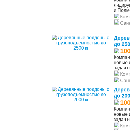
лидиру
и Подмо
Ком
Санк
Дерев
до 250
10
Компан
новые 
задач н
Ком
Санк
Дерев
до 200
10
Компан
новые 
задач н
Ком