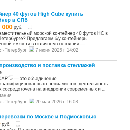
йнер 40 футов High Cube купить
йнер в СПб
 000
руб.
...
вместительный морской контейнер 40 футов HC в
Петербурге? Предлагаем б/у контейнеры
нной емкости в отличном состоянии — ...
т-Петербург
7 июня 2026 г. 14:02
производство и поставка стеллажей
б.
...
АРТ» — это объединение
квалифицированных специалистов, деятельность
х сосредоточена на внедрении современных и ...
пания
т-Петербург
20 мая 2026 г. 16:08
перевозки по Москве и Подмосковью
0
руб.
...
ия «Арт Паллет» уверенно удерживает