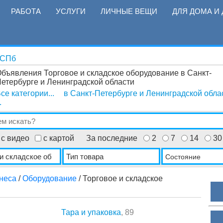
РАБОТА
УСЛУГИ
ЛИЧНЫЕ ВЕЩИ
ДЛЯ ДОМА И 
 СПб
бъявления Торговое и складское оборудование в Санкт-
етербурге и Ленинградской области
се категории...
в Санкт-Петербурге и Ленинградской обла
.
с видео
с картой
За последние
2
7
14
30
Состояние
неса
/
Оборудование
/ Торговое и складское
Тара и упаковка
, 89