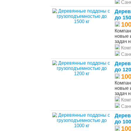
Санк
Дерев
до 150
10
Компан
новые 
задач н
Ком
Санк
Дерев
до 120
10
Компан
новые 
задач н
Ком
Санк
Дерев
до 100
10