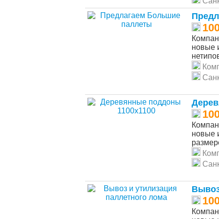
Санк
Предл
10
Компан
новые 
нетипов
Ком
Санк
Дерев
10
Компан
новые 
размеро
Ком
Санк
Вывоз
10
Компан