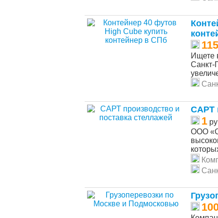
Конте
конте
115
Ищете 
Санкт-
увеличе
Санк
САРТ 
1
ру
ООО «С
высоко
которы
Ком
Санк
Грузо
10
Компан