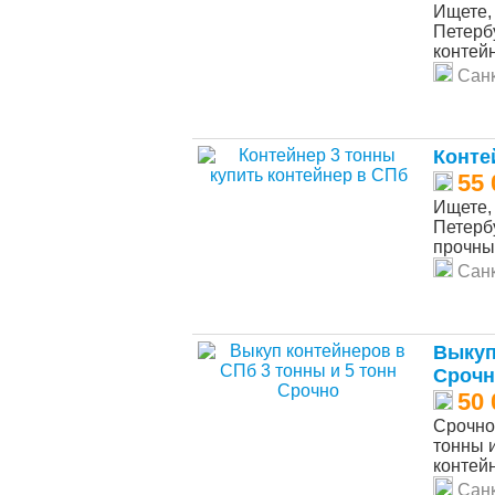
Ищете, 
Петерб
контей
Санк
Конте
55 
Ищете, 
Петерб
прочные
Санк
Выкуп
Срочн
50 
Срочно
тонны и
контейн
Санк