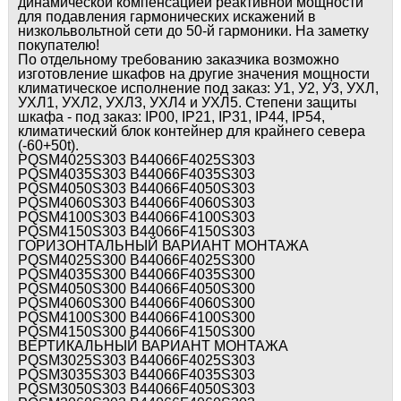
динамической компенсацией реактивной мощности
для подавления гармонических искажений в
низкольвольтной сети до 50-й гармоники. На заметку
покупателю!
По отдельному требованию заказчика возможно
изготовление шкафов на другие значения мощности
климатическое исполнение под заказ: У1, У2, У3, УХЛ,
УХЛ1, УХЛ2, УХЛ3, УХЛ4 и УХЛ5. Степени защиты
шкафа - под заказ: IP00, IP21, IP31, IP44, IP54,
климатический блок контейнер для крайнего севера
(-60+50t).
PQSM4025S303 B44066F4025S303
PQSM4035S303 B44066F4035S303
PQSM4050S303 B44066F4050S303
PQSM4060S303 B44066F4060S303
PQSM4100S303 B44066F4100S303
PQSM4150S303 B44066F4150S303
ГОРИЗОНТАЛЬНЫЙ ВАРИАНТ МОНТАЖА
PQSM4025S300 B44066F4025S300
PQSM4035S300 B44066F4035S300
PQSM4050S300 B44066F4050S300
PQSM4060S300 B44066F4060S300
PQSM4100S300 B44066F4100S300
PQSM4150S300 B44066F4150S300
ВЕРТИКАЛЬНЫЙ ВАРИАНТ МОНТАЖА
PQSM3025S303 B44066F4025S303
PQSM3035S303 B44066F4035S303
PQSM3050S303 B44066F4050S303