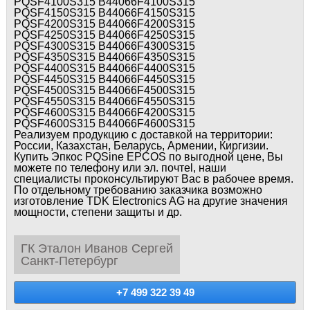
PQSF4100S315 B44066F4100S315
PQSF4150S315 B44066F4150S315
PQSF4200S315 B44066F4200S315
PQSF4250S315 B44066F4250S315
PQSF4300S315 B44066F4300S315
PQSF4350S315 B44066F4350S315
PQSF4400S315 B44066F4400S315
PQSF4450S315 B44066F4450S315
PQSF4500S315 B44066F4500S315
PQSF4550S315 B44066F4550S315
PQSF4600S315 B44066F4200S315
PQSF4600S315 B44066F4600S315
Реализуем продукцию с доставкой на территории:
России, Казахстан, Беларусь, Армении, Киргизии.
Купить Эпкос PQSine EPCOS по выгодной цене, Вы
можете по телефону или эл. почтеl, наши
специалисты проконсультируют Вас в рабочее время.
По отдельному требованию заказчика возможно
изготовление TDK Electronics AG на другие значения
мощности, степени защиты и др.
ГК Эталон Иванов Сергей
Санкт-Петербург
+7 499 322 39 49