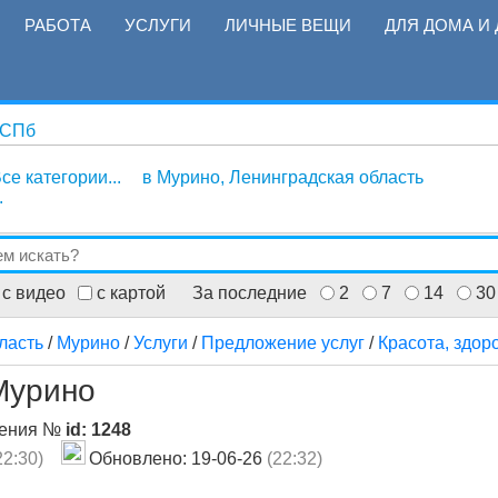
РАБОТА
УСЛУГИ
ЛИЧНЫЕ ВЕЩИ
ДЛЯ ДОМА И 
 СПб
се категории...
в Мурино, Ленинградская область
.
с видео
с картой
За последние
2
7
14
30
ласть
/
Мурино
/
Услуги
/
Предложение услуг
/
Красота, здор
Мурино
ления №
id: 1248
22:30)
Обновлено: 19-06-26
(22:32)