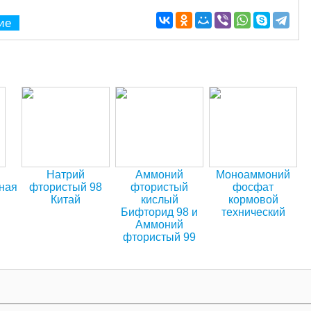
ие
Натрий
Аммоний
Моноаммоний
ная
фтористый 98
фтористый
фосфат
Китай
кислый
кормовой
Бифторид 98 и
технический
Аммоний
фтористый 99