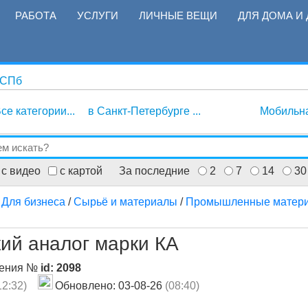
РАБОТА
УСЛУГИ
ЛИЧНЫЕ ВЕЩИ
ДЛЯ ДОМА И 
 СПб
се категории...
в Санкт-Петербурге ...
Мобильн
с видео
с картой
За последние
2
7
14
30
/
Для бизнеса
/
Сырьё и материалы
/
Промышленные матери
кий аналог марки КА
ления №
id: 2098
12:32)
Обновлено: 03-08-26
(08:40)