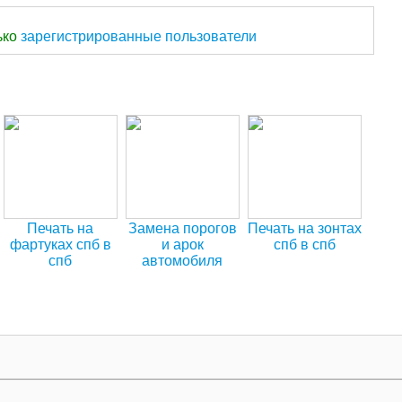
ько
зарегистрированные пользователи
Печать на
Замена порогов
Печать на зонтах
фартуках спб в
и арок
спб в спб
спб
автомобиля