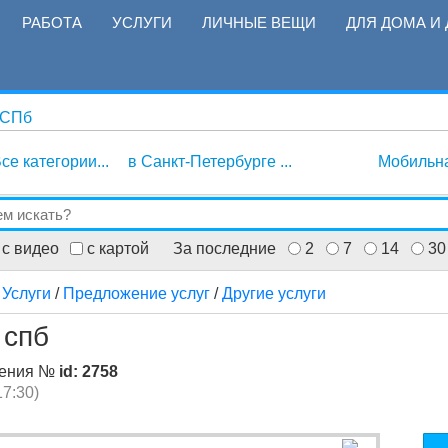
РАБОТА
УСЛУГИ
ЛИЧНЫЕ ВЕЩИ
ДЛЯ ДОМА И 
 СПб
се категории...
в Санкт-Петербурге ...
Мобильн
с видео
с картой
За последние
2
7
14
30
/
Услуги
/
Предложение услуг
/
Другие услуги
 спб
ления №
id: 2758
17:30)