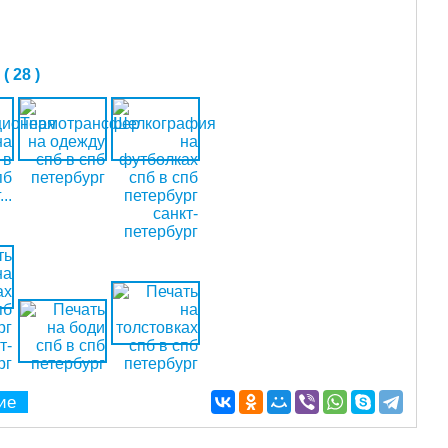
 28 )
ие