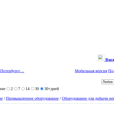
Вход
Петербурге ...
Мобильная версия
По
ние
2
7
14
30
30+
дней
ие
/
Промышленное оборудование
/
Оборудование для добычи неф