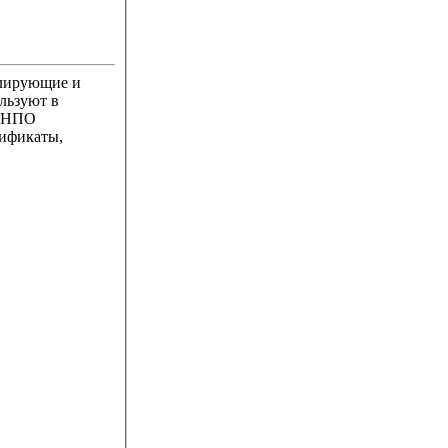
улирующие и
льзуют в
 "НПО
тификаты,