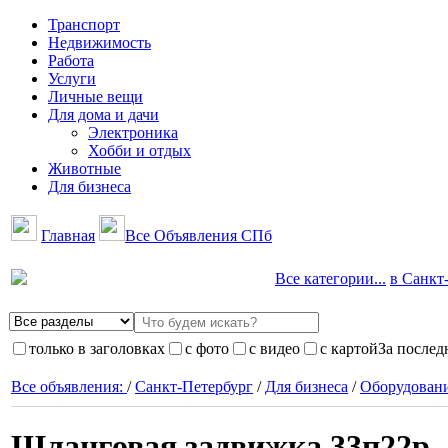
Транспорт
Недвижимость
Работа
Услуги
Личные вещи
Для дома и дачи
Электроника
Хобби и отдых
Животные
Для бизнеса
Главная
Все Объявления СПб
Все категории...
в Санкт-
только в заголовках
с фото
с видео
с картой
За послед
Все объявления:
/
Санкт-Петербург
/
Для бизнеса
/
Оборудован
Шланговая задвижка 33п22р