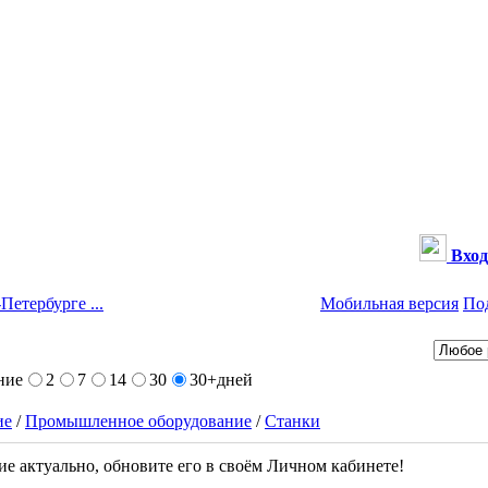
Вход
Петербурге ...
Мобильная версия
По
ние
2
7
14
30
30+
дней
ие
/
Промышленное оборудование
/
Станки
е актуально, обновите его в своём Личном кабинете!