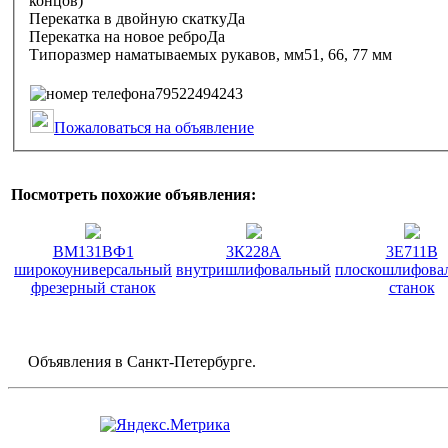
концов)
Перекатка в двойную скаткуДа
Перекатка на новое реброДа
Типоразмер наматываемых рукавов, мм51, 66, 77 мм
79522494243
Пожаловаться на объявление
Посмотреть похожие объявления:
ВМ131ВФ1
3К228А
3Е711В
широкоуниверсальный
внутришлифовальный
плоскошлифова
фрезерный станок
станок
Объявления в Санкт-Петербурге.