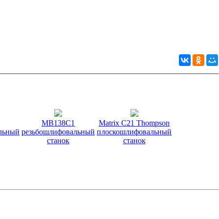
МВ138С1
Matrix C21 Thompson
льный
резьбошлифовальный
плоскошлифовальный
станок
станок